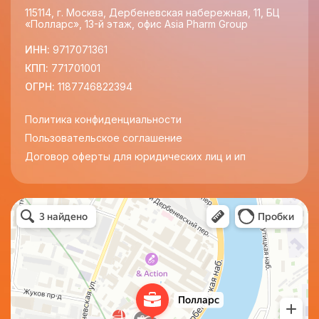
115114, г. Москва, Дербеневская набережная, 11, БЦ
«Полларс», 13-й этаж, офис Asia Pharm Group
ИНН:
9717071361
КПП:
771701001
ОГРН:
1187746822394
Политика конфиденциальности
Пользовательское соглашение
Договор оферты для юридических лиц и ип
Полларс
Бизнес-центр в Москве