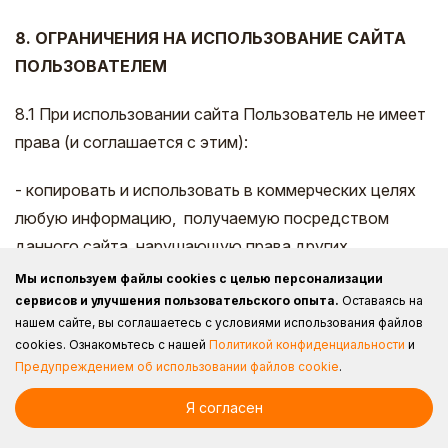
8. ОГРАНИЧЕНИЯ НА ИСПОЛЬЗОВАНИЕ САЙТА
ПОЛЬЗОВАТЕЛЕМ
8.1 При использовании сайта Пользователь не имеет
права (и соглашается с этим):
- копировать и использовать в коммерческих целях
любую информацию, получаемую посредством
данного сайта, нарушающую права других
Пользователей или могущую нанести им прямой
Мы используем файлы cookies с целью персонализации
материальный или моральный ущерб;
сервисов и улучшения пользовательского опыта.
Оставаясь на
нашем сайте, вы соглашаетесь с условиями использования файлов
cookies.
Ознакомьтесь с нашей
Политикой конфиденциальности
и
- отправлять на адреса электронной почты,
Предупреждением об использовании файлов cookie
.
указанные на Ресурсе, несанкционированные
почтовые сообщения рекламного типа (junk mail,
Я согласен
spam);