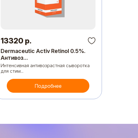
13320 р.
990 р
Dermaceutic Activ Retinol 0.5%.
ОмеВит
Антивоз...
(Омега 
Интенсивная антивозрастная сыворотка
Комплекс
для стим...
нутриент
Подробнее