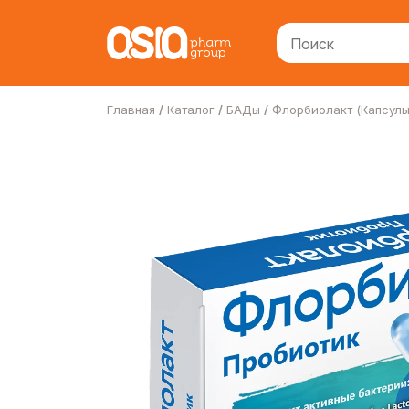
Главная
Каталог
БАДы
Флорбиолакт (Капсулы