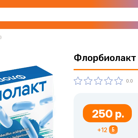
)
Флорбиолакт 
0.0
250 р.
+12
Б