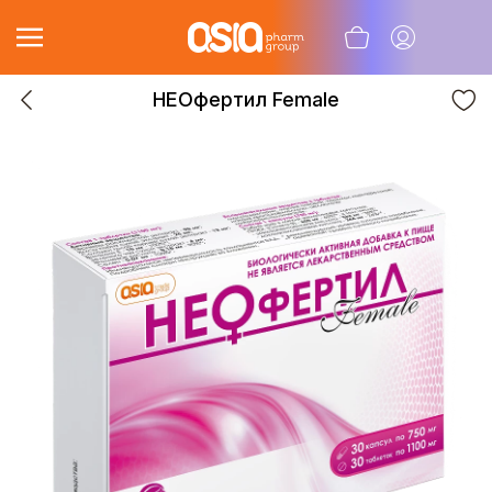
НЕОфертил Female